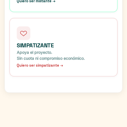
Quiero ser militante →
SIMPATIZANTE
Apoya el proyecto.
Sin cuota ni compromiso económico.
Quiero ser simpatizante →